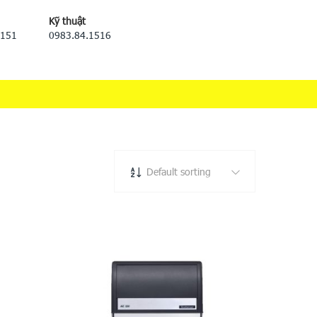
Kỹ thuật
5151
0983.84.1516
Default sorting