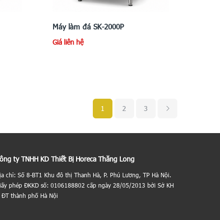
Máy làm đá SK-2000P
Giá liên hệ
1
2
3
ông ty TNHH KD Thiết Bị Horeca Thăng Long
ịa chỉ: Số 8-BT1 Khu đô thị Thanh Hà, P. Phú Lương, TP Hà Nội.
iấy phép ĐKKD số: 0106188802 cấp ngày 28/05/2013 bởi Sở KH
 ĐT thành phố Hà Nội