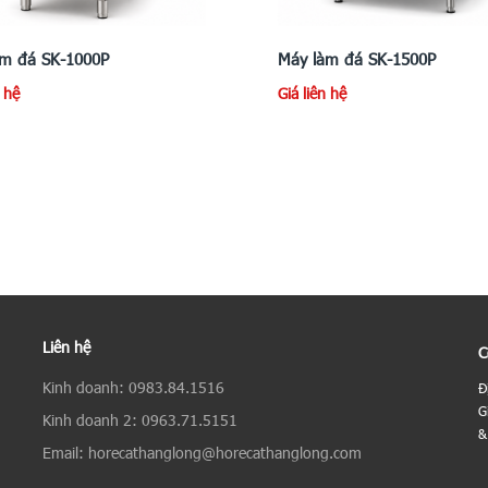
àm đá SK-1000P
Máy làm đá SK-1500P
n hệ
Giá liên hệ
Liên hệ
C
Kinh doanh: 0983.84.1516
Đ
G
Kinh doanh 2: 0963.71.5151
&
Email: horecathanglong@horecathanglong.com