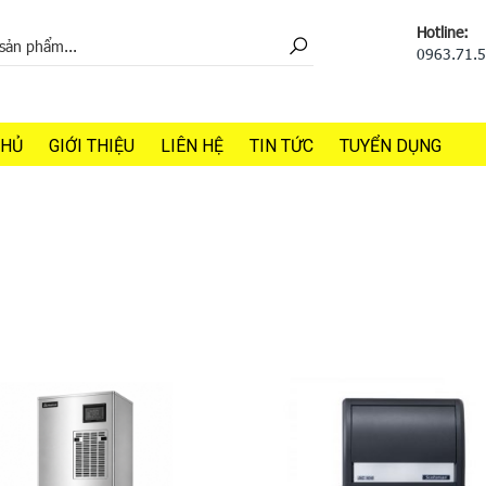
Hotline:
0963.71.
CHỦ
GIỚI THIỆU
LIÊN HỆ
TIN TỨC
TUYỂN DỤNG