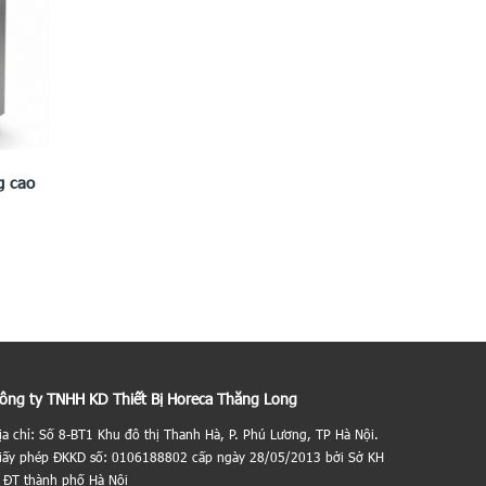
g cao
ông ty TNHH KD Thiết Bị Horeca Thăng Long
ịa chỉ: Số 8-BT1 Khu đô thị Thanh Hà, P. Phú Lương, TP Hà Nội.
iấy phép ĐKKD số: 0106188802 cấp ngày 28/05/2013 bởi Sở KH
 ĐT thành phố Hà Nội