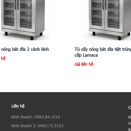
 nóng bát đĩa 2 cánh kính
Tủ sấy nóng bát đĩa tiệt trùn
cấp Lamaca
n hệ
Giá liên hệ
Liên hệ
C
Kinh doanh: 0983.84.1516
Đ
G
Kinh doanh 2: 0963.71.5151
&