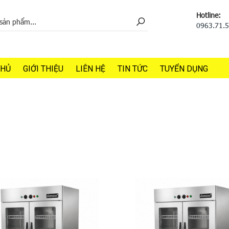
Hotline:
0963.71.
CHỦ
GIỚI THIỆU
LIÊN HỆ
TIN TỨC
TUYỂN DỤNG