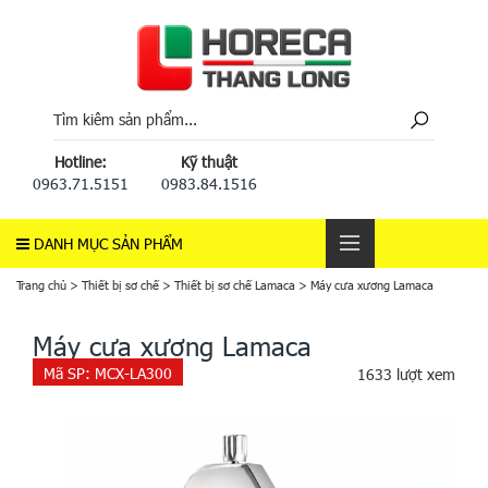
Hotline:
Kỹ thuật
0963.71.5151
0983.84.1516
DANH MỤC SẢN PHẨM
Trang chủ
>
Thiết bị sơ chế
>
Thiết bị sơ chế Lamaca
>
Máy cưa xương Lamaca
Máy cưa xương Lamaca
Mã SP:
MCX-LA300
1633 lượt xem