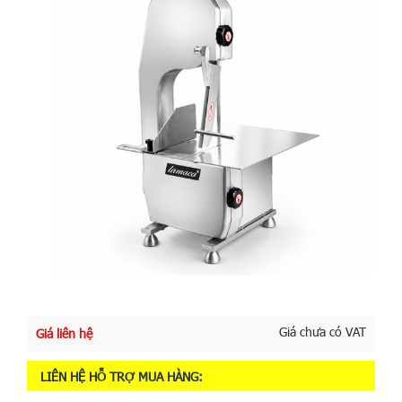
Giá chưa có VAT
Giá liên hệ
LIÊN HỆ HỖ TRỢ MUA HÀNG: