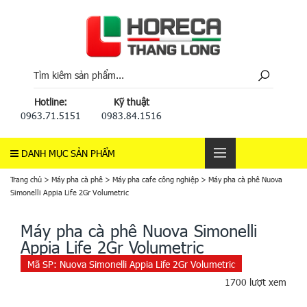
Hotline:
Kỹ thuật
0963.71.5151
0983.84.1516
DANH MỤC SẢN PHẨM
Trang chủ
>
Máy pha cà phê
>
Máy pha cafe công nghiệp
>
Máy pha cà phê Nuova
Simonelli Appia Life 2Gr Volumetric
Máy pha cà phê Nuova Simonelli
Appia Life 2Gr Volumetric
Mã SP:
Nuova Simonelli Appia Life 2Gr Volumetric
1700 lượt xem