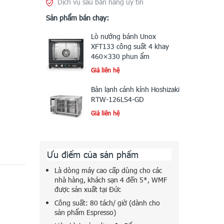
Dịch vụ sau bán hàng uy tín
Sản phẩm bán chạy:
Lò nướng bánh Unox
XFT133 công suất 4 khay
460×330 phun ẩm
Giá liên hệ
Bàn lạnh cánh kính Hoshizaki
RTW-126LS4-GD
Giá liên hệ
Ưu điểm của sản phẩm
Là dòng máy cao cấp dùng cho các
nhà hàng, khách sạn 4 đến 5*, WMF
được sản xuất tại Đức
Công suất: 80 tách/ giờ (dành cho
sản phẩm Espresso)