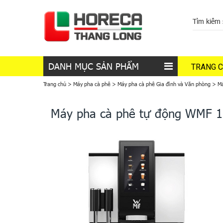
DANH MỤC SẢN PHẨM
TRANG 
Trang chủ
>
Máy pha cà phê
>
Máy pha cà phê Gia đình và Văn phòng
>
Má
Máy pha cà phê tự động WMF 