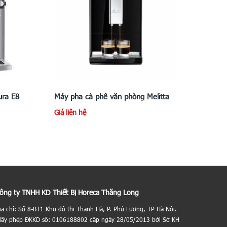
ura E8
Máy pha cà phê văn phòng Melitta
Giá liên hệ
ông ty TNHH KD Thiết Bị Horeca Thăng Long
ịa chỉ: Số 8-BT1 Khu đô thị Thanh Hà, P. Phú Lương, TP Hà Nội.
iấy phép ĐKKD số: 0106188802 cấp ngày 28/05/2013 bởi Sở KH