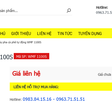
Hotline:
0963.71.
CHỦ
GIỚI THIỆU
LIÊN HỆ
TIN TỨC
TUYỂN DỤNG
y pha cà phê tự động WMF 1100S
1100S
Mã SP:
WMF 1100S
Giá liên hệ
Giá chưa
LIÊN HỆ HỖ TRỢ MUA HÀNG:
0983.84.15.16 - 0963.71.51.51
Hotline: