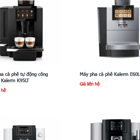
a cà phê tự động công
Máy pha cà phê Kalerm E60L 
 Kalerm K95LT
Giá liên hệ
n hệ