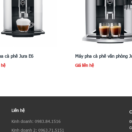
a cà phê Jura E6
Máy pha cà phê văn phòng J
n hệ
Giá liên hệ
Liên hệ
C
Kinh doanh: 0983.84.1516
Đ
G
Kinh doanh 2: 0963.71.5151