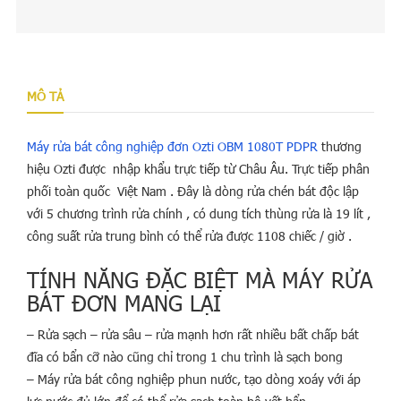
MÔ TẢ
Máy rửa bát công nghiệp đơn Ozti OBM 1080T PDPR
thương
hiệu Ozti được nhập khẩu trực tiếp từ Châu Âu. Trực tiếp phân
phối toàn quốc Việt Nam . Đây là dòng rửa chén bát độc lập
với 5 chương trình rửa chính , có dung tích thùng rửa là 19 lít ,
công suất rửa trung bình có thể rửa được 1108 chiếc / giờ .
TÍNH NĂNG ĐẶC BIỆT MÀ MÁY RỬA
BÁT ĐƠN MANG LẠI
– Rửa sạch – rửa sâu – rửa mạnh hơn rất nhiều bất chấp bát
đĩa có bẩn cỡ nào cũng chỉ trong 1 chu trình là sạch bong
– Máy rửa bát công nghiệp phun nước, tạo dòng xoáy với áp