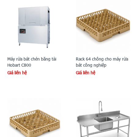
Máy rửa bát chén băng tải
Rack 64 chông cho máy rửa
Hobart C800
bát công nghiệp
Giá liên hệ
Giá liên hệ