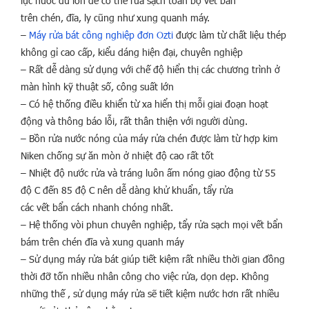
lực nước đủ lớn để có thể rửa sạch toàn bộ vết bẩn
trên chén, đĩa, ly cũng như xung quanh máy.
–
Máy rửa bát công nghiệp đơn Ozti
được làm từ chất liệu thép
không gỉ cao cấp, kiểu dáng hiện đại, chuyên nghiệp
– Rất dễ dàng sử dụng với chế độ hiển thị các chương trình ở
màn hình kỹ thuật số, công suất lớn
– Có hệ thống điều khiển từ xa hiển thị mỗi giai đoạn hoạt
động và thông báo lỗi, rất thân thiện với người dùng.
– Bồn rửa nước nóng của máy rửa chén được làm từ hợp kim
Niken chống sự ăn mòn ở nhiệt độ cao rất tốt
– Nhiệt độ nước rửa và tráng luôn ấm nóng giao động từ 55
độ C đến 85 độ C nên dễ dàng khử khuẩn, tẩy rửa
các vết bẩn cách nhanh chóng nhất.
– Hệ thống vòi phun chuyên nghiệp, tẩy rửa sạch mọi vết bẩn
bám trên chén đĩa và xung quanh máy
– Sử dụng máy rửa bát giúp tiết kiệm rất nhiều thời gian đồng
thời đỡ tốn nhiều nhân công cho việc rửa, dọn dẹp. Không
những thế , sử dụng máy rửa sẽ tiết kiệm nước hơn rất nhiều