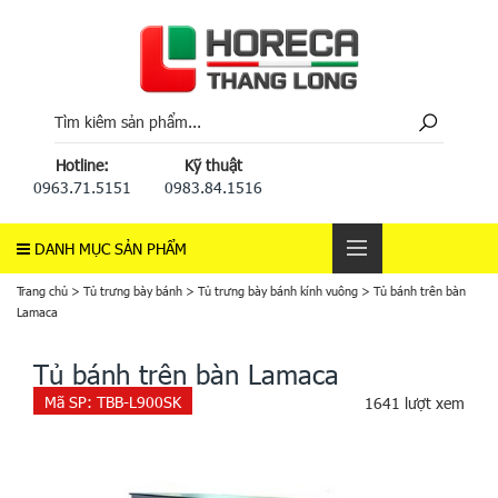
Hotline:
Kỹ thuật
0963.71.5151
0983.84.1516
DANH MỤC SẢN PHẨM
Trang chủ
>
Tủ trưng bày bánh
>
Tủ trưng bày bánh kính vuông
>
Tủ bánh trên bàn
Lamaca
Tủ bánh trên bàn Lamaca
Mã SP:
TBB-L900SK
1641 lượt xem