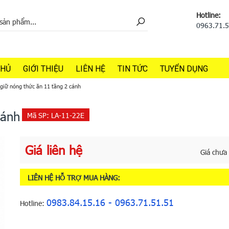
Hotline:
0963.71.
CHỦ
GIỚI THIỆU
LIÊN HỆ
TIN TỨC
TUYỂN DỤNG
 giữ nóng thức ăn 11 tầng 2 cánh
cánh
Mã SP:
LA-11-22E
Giá liên hệ
Giá chưa
LIÊN HỆ HỖ TRỢ MUA HÀNG:
0983.84.15.16 - 0963.71.51.51
Hotline: