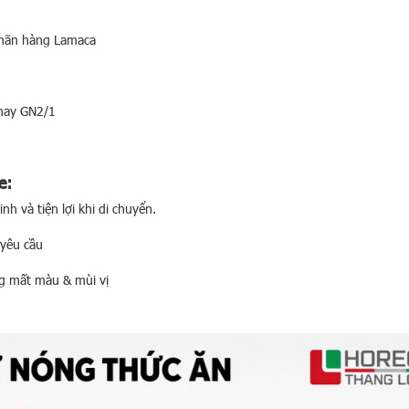
nhãn hàng Lamaca
 khay GN2/1
e:
h và tiện lợi khi di chuyển.
 yêu cầu
g mất màu & mùi vị