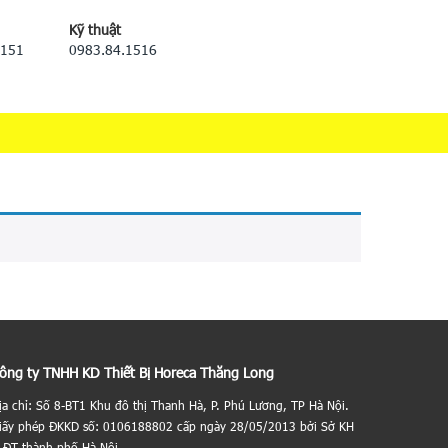
Kỹ thuật
5151
0983.84.1516
ông ty TNHH KD Thiết Bị Horeca Thăng Long
ịa chỉ: Số 8-BT1 Khu đô thị Thanh Hà, P. Phú Lương, TP Hà Nội.
iấy phép ĐKKD số: 0106188802 cấp ngày 28/05/2013 bởi Sở KH
 ĐT thành phố Hà Nội