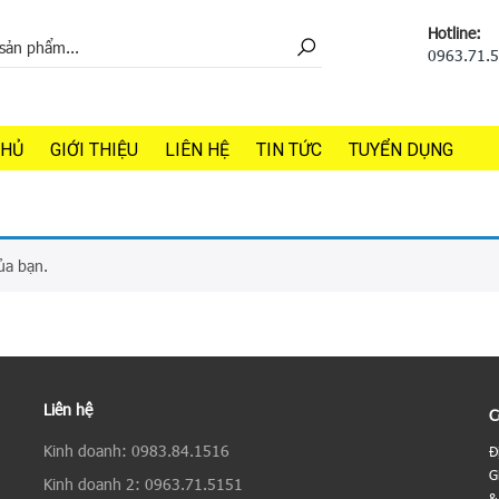
Hotline:
0963.71.
CHỦ
GIỚI THIỆU
LIÊN HỆ
TIN TỨC
TUYỂN DỤNG
ủa bạn.
Liên hệ
C
Kinh doanh: 0983.84.1516
Đ
G
Kinh doanh 2: 0963.71.5151
&