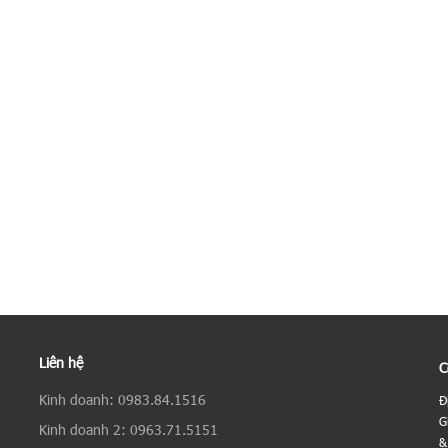
Liên hệ
C
Kinh doanh: 0983.84.1516
Đ
G
Kinh doanh 2: 0963.71.5151
&