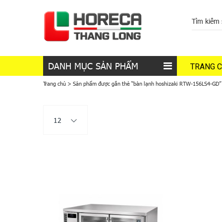
DANH MỤC SẢN PHẨM
TRANG 
Trang chủ
>
Sản phẩm được gắn thẻ “bàn lạnh hoshizaki RTW-156LS4-GD”
12