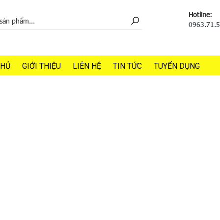
Hotline:
0963.71.
CHỦ
GIỚI THIỆU
LIÊN HỆ
TIN TỨC
TUYỂN DỤNG