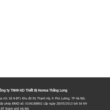
ông ty TNHH KD Thiết Bị Horeca Thăng Long
ịa chỉ: Số 8-BT1 Khu đô thị Thanh Hà, P. Phú Lương, TP Hà Nội.
iấy phép ĐKKD số: 0106188802 cấp ngày 28/05/2013 bởi Sở KH
 ĐT thành phố Hà Nội