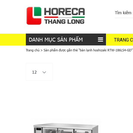
DANH MỤC SẢN PHẨM
TRANG 
Trang chủ
>
Sản phẩm được gắn thẻ “bàn lạnh hoshizaki RTW-186LS4-GD”
12