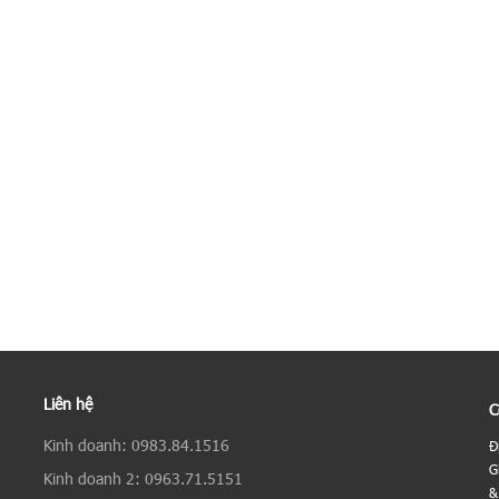
Liên hệ
C
Kinh doanh: 0983.84.1516
Đ
G
Kinh doanh 2: 0963.71.5151
&