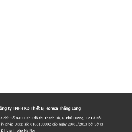
ông ty TNHH KD Thiết Bị Horeca Thăng Long
ịa chỉ: Số 8-BT1 Khu đô thị Thanh Hà, P. Phú Lương, TP Hà Nội.
iấy phép ĐKKD số: 0106188802 cấp ngày 28/05/2013 bởi Sở KH
 ĐT thành phố Hà Nội