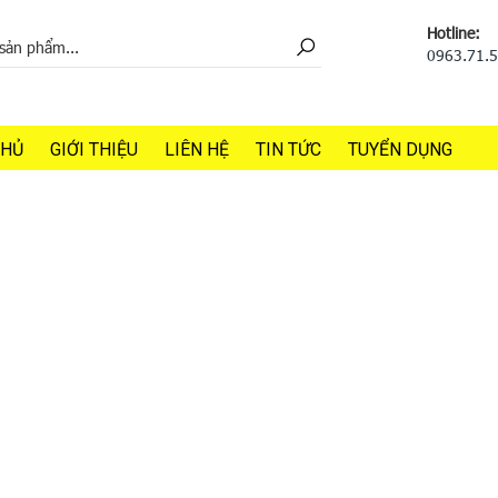
Hotline:
0963.71.
CHỦ
GIỚI THIỆU
LIÊN HỆ
TIN TỨC
TUYỂN DỤNG