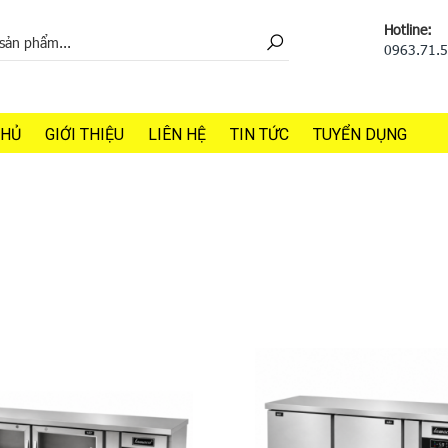
Hotline:
0963.71.
CHỦ
GIỚI THIỆU
LIÊN HỆ
TIN TỨC
TUYỂN DỤNG