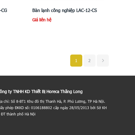
2-CG
Bàn lạnh công nghiệp LAC-12-CS
Giá liên hệ
1
2
ông ty TNHH KD Thiết Bị Horeca Thăng Long
ịa chỉ: Số 8-BT1 Khu đô thị Thanh Hà, P. Phú Lương, TP Hà Nội.
iấy phép ĐKKD số: 0106188802 cấp ngày 28/05/2013 bởi Sở KH
 ĐT thành phố Hà Nội