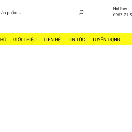
Hotline:
0963.71.
CHỦ
GIỚI THIỆU
LIÊN HỆ
TIN TỨC
TUYỂN DỤNG