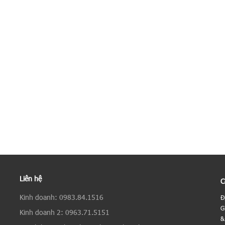
Liên hệ
C
Kinh doanh: 0983.84.1516
Đ
G
Kinh doanh 2: 0963.71.5151
&