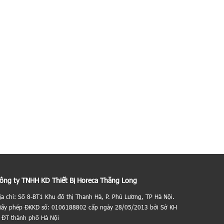
ông ty TNHH KD Thiết Bị Horeca Thăng Long
ịa chỉ: Số 8-BT1 Khu đô thị Thanh Hà, P. Phú Lương, TP Hà Nội.
iấy phép ĐKKD số: 0106188802 cấp ngày 28/05/2013 bởi Sở KH
 ĐT thành phố Hà Nội