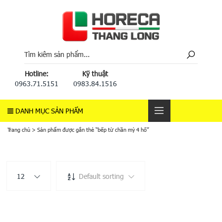
Hotline:
Kỹ thuật
0963.71.5151
0983.84.1516
DANH MỤC SẢN PHẨM
Trang chủ
>
Sản phẩm được gắn thẻ “bếp từ chần mỳ 4 hố”
12
Default sorting