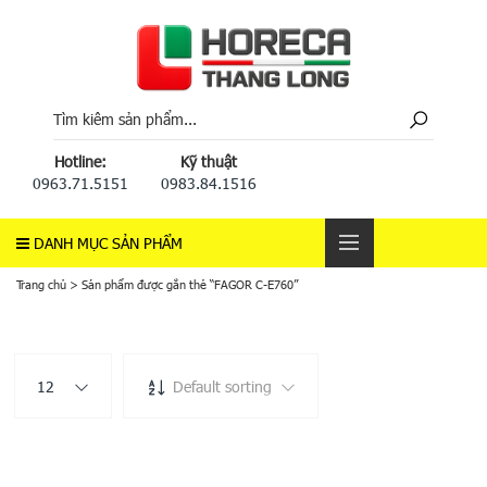
Hotline:
Kỹ thuật
0963.71.5151
0983.84.1516
DANH MỤC SẢN PHẨM
Trang chủ
>
Sản phẩm được gắn thẻ “FAGOR C-E760”
12
Default sorting