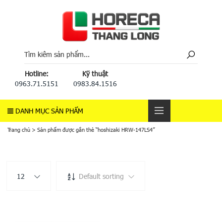
Hotline:
Kỹ thuật
0963.71.5151
0983.84.1516
DANH MỤC SẢN PHẨM
Trang chủ
>
Sản phẩm được gắn thẻ “hoshizaki HRW-147LS4”
12
Default sorting