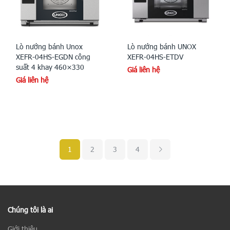
Lò nướng bánh Unox
Lò nướng bánh UNOX
XEFR-04HS-EGDN công
XEFR-04HS-ETDV
suất 4 khay 460×330
Giá liên hệ
Giá liên hệ
1
2
3
4
Chúng tôi là ai
Giới thiệu