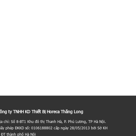
ông ty TNHH KD Thiết Bị Horeca Thăng Long
ịa chỉ: Số 8-BT1 Khu đô thị Thanh Hà, P. Phú Lương, TP Hà Nội.
iấy phép ĐKKD số: 0106188802 cấp ngày 28/05/2013 bởi Sở KH
 ĐT thành phố Hà Nội