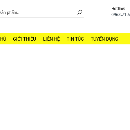
Hotline:
0963.71.
CHỦ
GIỚI THIỆU
LIÊN HỆ
TIN TỨC
TUYỂN DỤNG