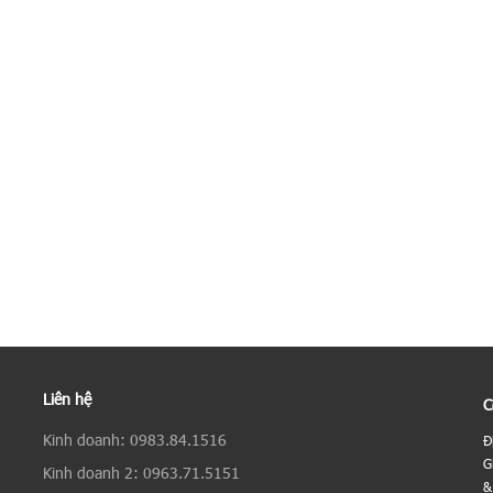
Liên hệ
C
Kinh doanh: 0983.84.1516
Đ
G
Kinh doanh 2: 0963.71.5151
&