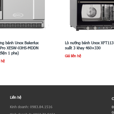
ng bánh Unox Bakerlux
Lò nướng bánh Unox XFT113
 Pro XESW-03HS-MDDN
suất 3 khay 460×330
điện 1 pha)
Giá liên hệ
n hệ
Liên hệ
C
Kinh doanh: 0983.84.1516
Đ
G