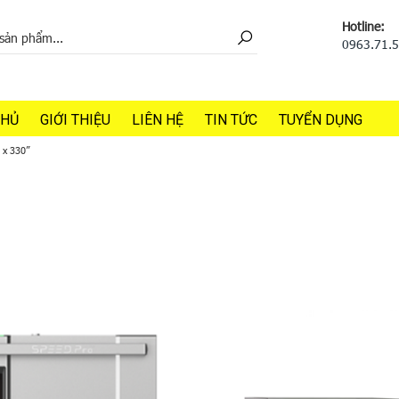
Hotline:
0963.71.
CHỦ
GIỚI THIỆU
LIÊN HỆ
TIN TỨC
TUYỂN DỤNG
 x 330”