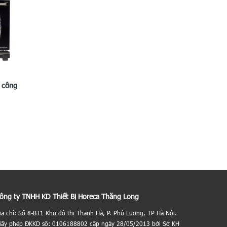
 công
ông ty TNHH KD Thiết Bị Horeca Thăng Long
ịa chỉ: Số 8-BT1 Khu đô thị Thanh Hà, P. Phú Lương, TP Hà Nội.
iấy phép ĐKKD số: 0106188802 cấp ngày 28/05/2013 bởi Sở KH