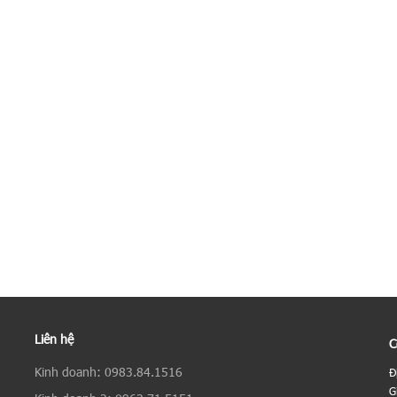
Liên hệ
C
Kinh doanh: 0983.84.1516
Đ
G