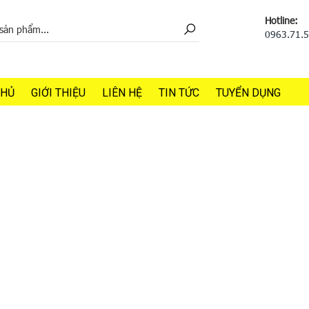
Hotline:
0963.71.
CHỦ
GIỚI THIỆU
LIÊN HỆ
TIN TỨC
TUYỂN DỤNG