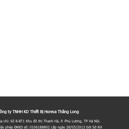
ông ty TNHH KD Thiết Bị Horeca Thăng Long
ịa chỉ: Số 8-BT1 Khu đô thị Thanh Hà, P. Phú Lương, TP Hà Nội.
iấy phép ĐKKD số: 0106188802 cấp ngày 28/05/2013 bởi Sở KH