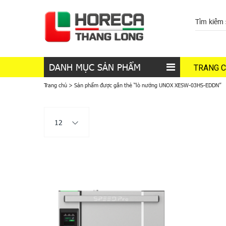
DANH MỤC SẢN PHẨM
TRANG 
Trang chủ
>
Sản phẩm được gắn thẻ “lò nướng UNOX XESW-03HS-EDDN”
12