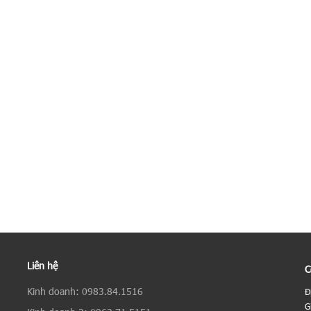
Liên hệ
C
Kinh doanh: 0983.84.1516
Đ
G