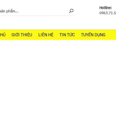
Hotline:
0963.71.
CHỦ
GIỚI THIỆU
LIÊN HỆ
TIN TỨC
TUYỂN DỤNG