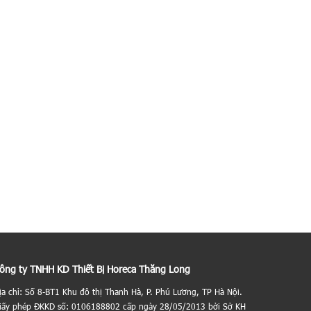
ông ty TNHH KD Thiết Bị Horeca Thăng Long
ịa chỉ: Số 8-BT1 Khu đô thị Thanh Hà, P. Phú Lương, TP Hà Nội.
iấy phép ĐKKD số: 0106188802 cấp ngày 28/05/2013 bởi Sở KH