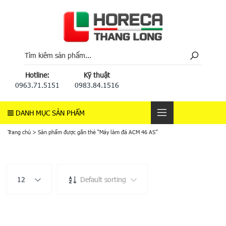
Hotline:
Kỹ thuật
0963.71.5151
0983.84.1516
DANH MỤC SẢN PHẨM
Trang chủ
>
Sản phẩm được gắn thẻ “Máy làm đá ACM 46 AS”
12
Default sorting