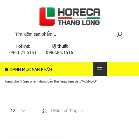
Hotline:
Kỹ thuật
0963.71.5151
0983.84.1516
DANH MỤC SẢN PHẨM
Trang chủ
>
Sản phẩm được gắn thẻ “máy làm đá IM-65NE-Q”
12
Default sorting