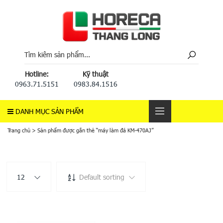
Hotline:
Kỹ thuật
0963.71.5151
0983.84.1516
DANH MỤC SẢN PHẨM
Trang chủ
>
Sản phẩm được gắn thẻ “máy làm đá KM-470AJ”
12
Default sorting