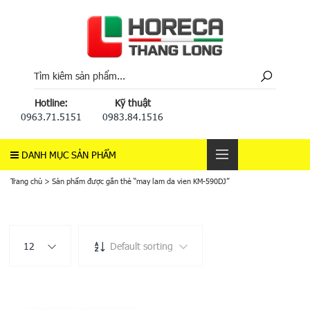
Hotline:
Kỹ thuật
0963.71.5151
0983.84.1516
DANH MỤC SẢN PHẨM
Trang chủ
>
Sản phẩm được gắn thẻ “may lam da vien KM-590DJ”
12
Default sorting