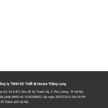
ông ty TNHH KD Thiết Bị Horeca Thăng Long
ịa chỉ: Số 8-BT1 Khu đô thị Thanh Hà, P. Phú Lương, TP Hà Nội.
iấy phép ĐKKD số: 0106188802 cấp ngày 28/05/2013 bởi Sở KH
 ĐT thành phố Hà Nội