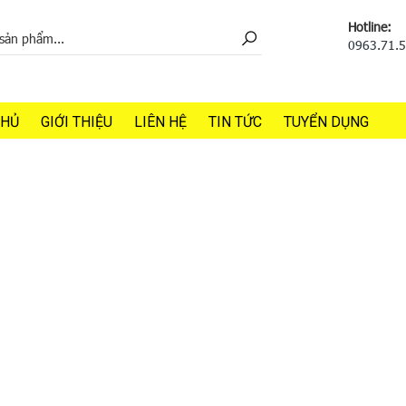
Hotline:
0963.71.
CHỦ
GIỚI THIỆU
LIÊN HỆ
TIN TỨC
TUYỂN DỤNG