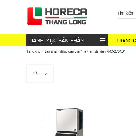
DANH MỤC SẢN PHẨM
TRANG 
Trang chủ
>
Sản phẩm được gắn thẻ “may lam da vien KMD-270AB”
12