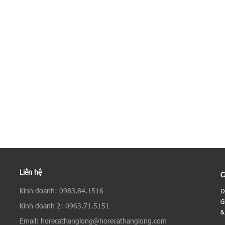
Liên hệ
C
Kinh doanh: 0983.84.1516
Đ
G
Kinh doanh 2: 0963.71.5151
&
Email: horecathanglong@horecathanglong.com