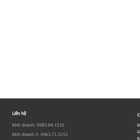
Liên hệ
C
Kinh doanh: 0983.84.1516
Đ
G
Kinh doanh 2: 0963.71.5151
&