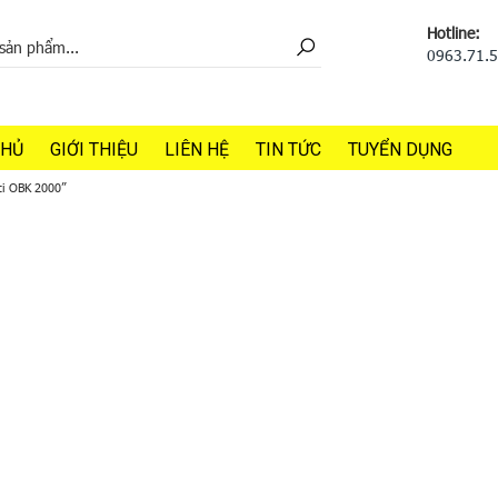
Hotline:
0963.71.
CHỦ
GIỚI THIỆU
LIÊN HỆ
TIN TỨC
TUYỂN DỤNG
ti OBK 2000”