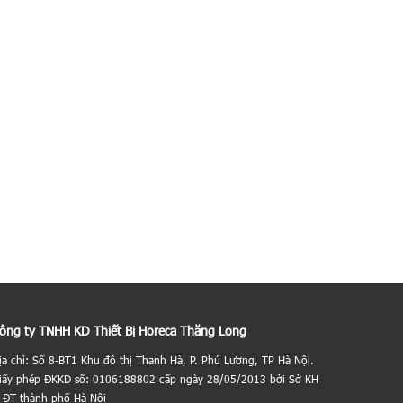
ông ty TNHH KD Thiết Bị Horeca Thăng Long
ịa chỉ: Số 8-BT1 Khu đô thị Thanh Hà, P. Phú Lương, TP Hà Nội.
iấy phép ĐKKD số: 0106188802 cấp ngày 28/05/2013 bởi Sở KH
 ĐT thành phố Hà Nội