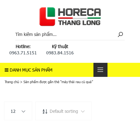
Hotline:
Kỹ thuật
0963.71.5151
0983.84.1516
DANH MỤC SẢN PHẨM
Trang chủ
>
Sản phẩm được gắn thẻ “máy thái rau củ quả”
12
Default sorting