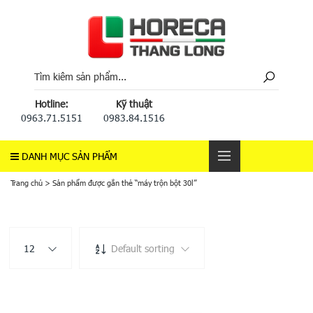
Hotline:
Kỹ thuật
0963.71.5151
0983.84.1516
DANH MỤC SẢN PHẨM
Trang chủ
>
Sản phẩm được gắn thẻ “máy trộn bột 30l”
12
Default sorting