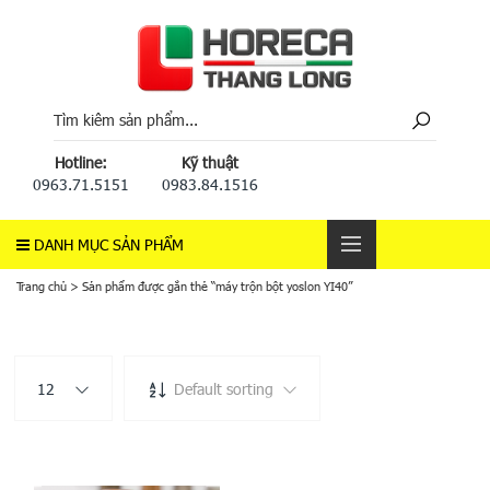
Hotline:
Kỹ thuật
0963.71.5151
0983.84.1516
DANH MỤC SẢN PHẨM
Trang chủ
>
Sản phẩm được gắn thẻ “máy trộn bột yoslon YI40”
12
Default sorting