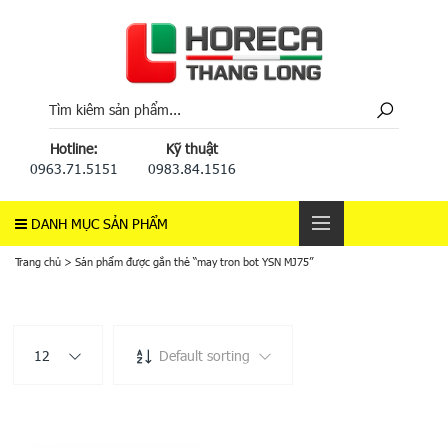
Hotline:
Kỹ thuật
0963.71.5151
0983.84.1516
DANH MỤC SẢN PHẨM
Trang chủ
>
Sản phẩm được gắn thẻ “may tron bot YSN MJ75”
12
Default sorting