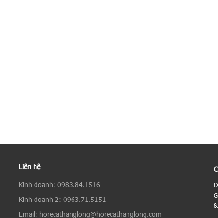
Liên hệ
C
Kinh doanh: 0983.84.1516
Đ
G
Kinh doanh 2: 0963.71.5151
&
Email: horecathanglong@horecathanglong.com