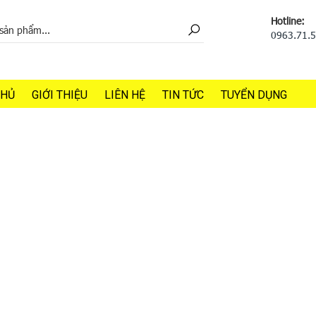
Hotline:
0963.71.
CHỦ
GIỚI THIỆU
LIÊN HỆ
TIN TỨC
TUYỂN DỤNG