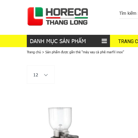
DANH MỤC SẢN PHẨM
TRANG 
Trang chủ
>
Sản phẩm được gắn thẻ “máy xay cà phê marfil inox”
12