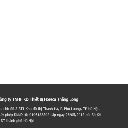
ông ty TNHH KD Thiết Bị Horeca Thăng Long
ịa chỉ: Số 8-BT1 Khu đô thị Thanh Hà, P. Phú Lương, TP Hà Nội.
iấy phép ĐKKD số: 0106188802 cấp ngày 28/05/2013 bởi Sở KH
 ĐT thành phố Hà Nội