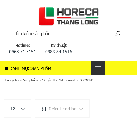
Hotline:
Kỹ thuật
0963.71.5151
0983.84.1516
DANH MỤC SẢN PHẨM
Trang chủ
>
Sản phẩm được gắn thẻ “Menumaster DEC18M”
12
Default sorting