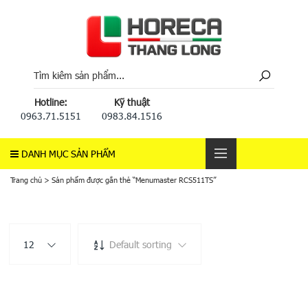
Hotline:
Kỹ thuật
0963.71.5151
0983.84.1516
DANH MỤC SẢN PHẨM
Trang chủ
>
Sản phẩm được gắn thẻ “Menumaster RCS511TS”
12
Default sorting