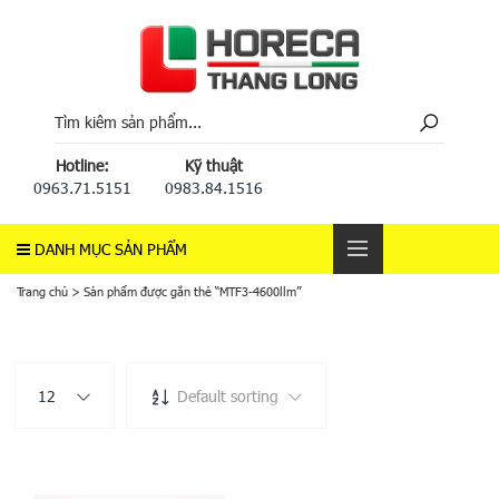
Hotline:
Kỹ thuật
0963.71.5151
0983.84.1516
DANH MỤC SẢN PHẨM
Trang chủ
>
Sản phẩm được gắn thẻ “MTF3-4600llm”
12
Default sorting