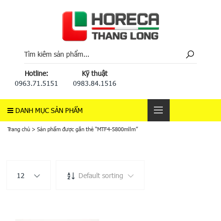
Hotline:
Kỹ thuật
0963.71.5151
0983.84.1516
DANH MỤC SẢN PHẨM
Trang chủ
>
Sản phẩm được gắn thẻ “MTF4-5800mllm”
12
Default sorting