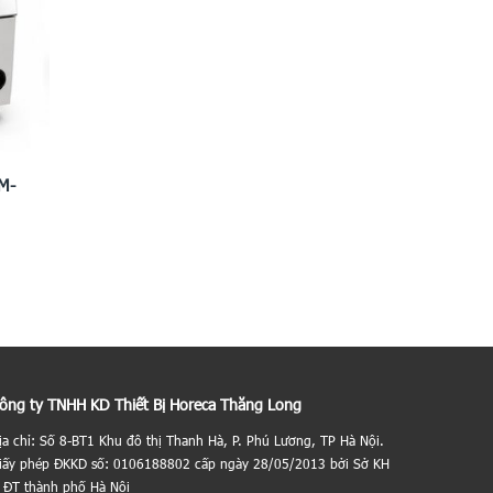
M-
ông ty TNHH KD Thiết Bị Horeca Thăng Long
ịa chỉ: Số 8-BT1 Khu đô thị Thanh Hà, P. Phú Lương, TP Hà Nội.
iấy phép ĐKKD số: 0106188802 cấp ngày 28/05/2013 bởi Sở KH
 ĐT thành phố Hà Nội