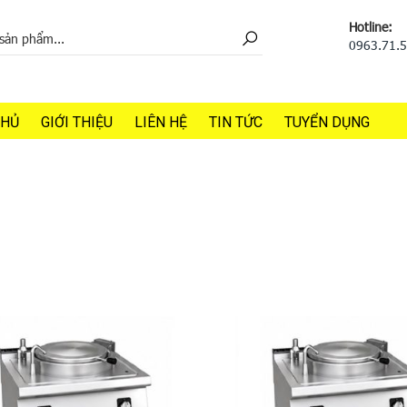
Hotline:
0963.71.
CHỦ
GIỚI THIỆU
LIÊN HỆ
TIN TỨC
TUYỂN DỤNG