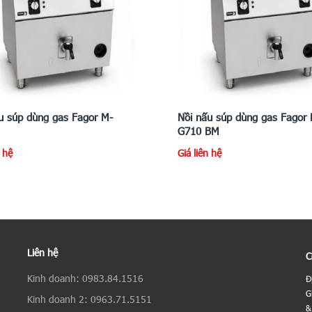
u súp dùng gas Fagor M-
Nồi nấu súp dùng gas Fagor 
G710 BM
n hệ
Giá liên hệ
Liên hệ
C
Kinh doanh: 0983.84.1516
Đ
G
Kinh doanh 2: 0963.71.5151
&