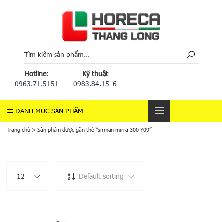
Hotline:
Kỹ thuật
0963.71.5151
0983.84.1516
DANH MỤC SẢN PHẨM
Trang chủ
>
Sản phẩm được gắn thẻ “sirman mirra 300 Y09”
12
Default sorting