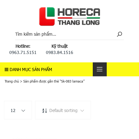
Hotline:
Kỹ thuật
0963.71.5151
0983.84.1516
DANH MỤC SẢN PHẨM
Trang chủ
>
Sản phẩm được gắn thẻ “Sk-083 lamaca”
12
Default sorting