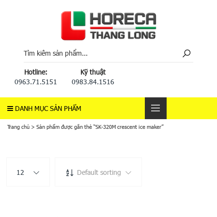
Hotline:
Kỹ thuật
0963.71.5151
0983.84.1516
DANH MỤC SẢN PHẨM
Trang chủ
>
Sản phẩm được gắn thẻ “SK-320M crescent ice maker”
12
Default sorting