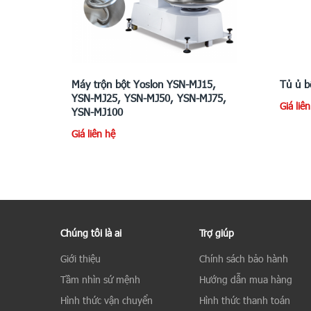
Máy trộn bột Yoslon YSN-MJ15,
Tủ ủ b
YSN-MJ25, YSN-MJ50, YSN-MJ75,
Giá liê
YSN-MJ100
Giá liên hệ
Chúng tôi là ai
Trợ giúp
Giới thiệu
Chính sách bảo hành
Tầm nhìn sứ mệnh
Hướng dẫn mua hàng
Hình thức vận chuyển
Hình thức thanh toán