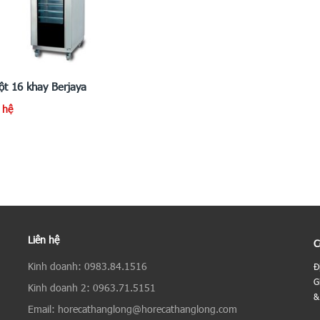
ột 16 khay Berjaya
n hệ
Liên hệ
C
Kinh doanh: 0983.84.1516
Đ
G
Kinh doanh 2: 0963.71.5151
&
Email: horecathanglong@horecathanglong.com