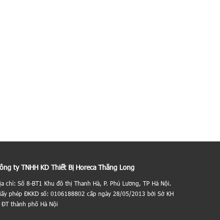
ông ty TNHH KD Thiết Bị Horeca Thăng Long
ịa chỉ: Số 8-BT1 Khu đô thị Thanh Hà, P. Phú Lương, TP Hà Nội.
iấy phép ĐKKD số: 0106188802 cấp ngày 28/05/2013 bởi Sở KH
 ĐT thành phố Hà Nội