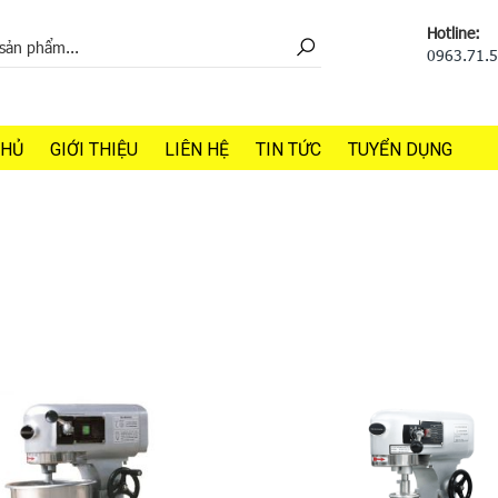
Hotline:
0963.71.
CHỦ
GIỚI THIỆU
LIÊN HỆ
TIN TỨC
TUYỂN DỤNG