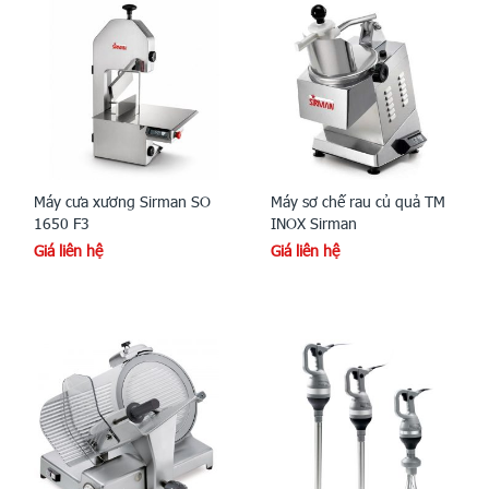
Máy cưa xương Sirman SO
Máy sơ chế rau củ quả TM
1650 F3
INOX Sirman
Giá liên hệ
Giá liên hệ