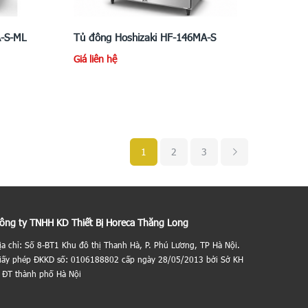
A-S-ML
Tủ đông Hoshizaki HF-146MA-S
Giá liên hệ
1
2
3
ông ty TNHH KD Thiết Bị Horeca Thăng Long
ịa chỉ: Số 8-BT1 Khu đô thị Thanh Hà, P. Phú Lương, TP Hà Nội.
iấy phép ĐKKD số: 0106188802 cấp ngày 28/05/2013 bởi Sở KH
 ĐT thành phố Hà Nội