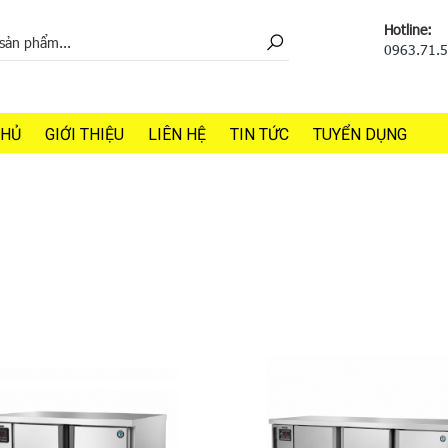
Hotline:
0963.71.
CHỦ
GIỚI THIỆU
LIÊN HỆ
TIN TỨC
TUYỂN DỤNG