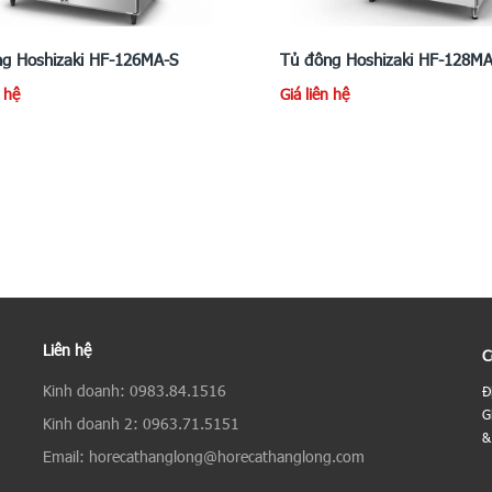
g Hoshizaki HF-126MA-S
Tủ đông Hoshizaki HF-128M
n hệ
Giá liên hệ
Liên hệ
C
Kinh doanh: 0983.84.1516
Đ
G
Kinh doanh 2: 0963.71.5151
&
Email: horecathanglong@horecathanglong.com