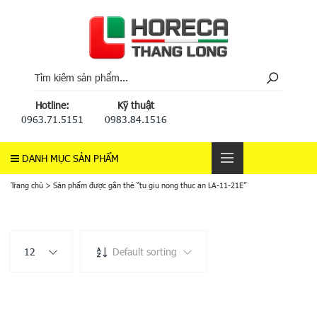
Hotline:
Kỹ thuật
0963.71.5151
0983.84.1516
DANH MỤC SẢN PHẨM
Trang chủ
>
Sản phẩm được gắn thẻ “tu giu nong thuc an LA-11-21E”
12
Default sorting