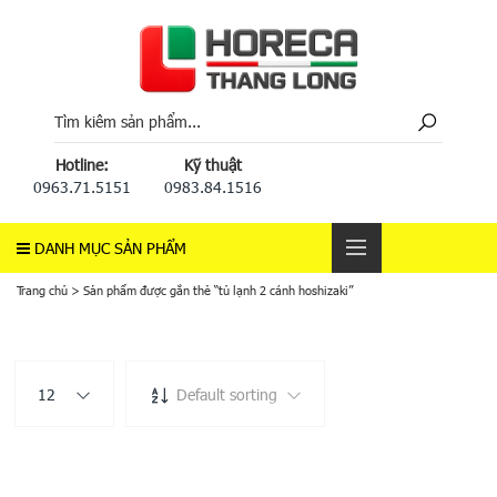
Hotline:
Kỹ thuật
0963.71.5151
0983.84.1516
DANH MỤC SẢN PHẨM
Trang chủ
>
Sản phẩm được gắn thẻ “tủ lạnh 2 cánh hoshizaki”
12
Default sorting