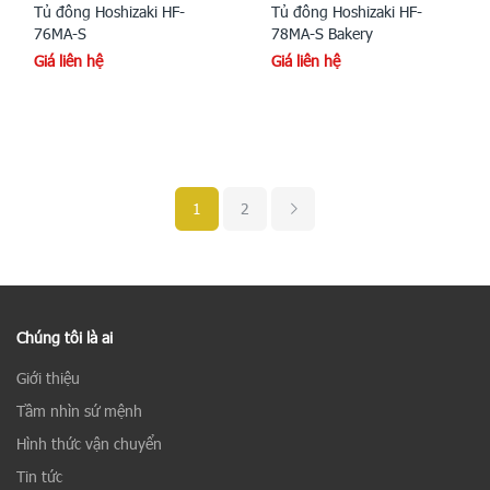
Tủ đông Hoshizaki HF-
Tủ đông Hoshizaki HF-
76MA-S
78MA-S Bakery
Giá liên hệ
Giá liên hệ
1
2
Chúng tôi là ai
Giới thiệu
Tầm nhìn sứ mệnh
Hình thức vận chuyển
Tin tức