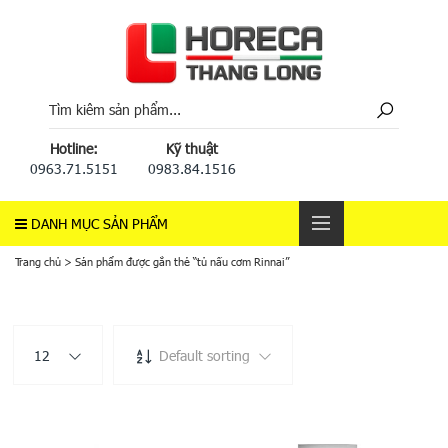
Hotline:
Kỹ thuật
0963.71.5151
0983.84.1516
DANH MỤC SẢN PHẨM
Trang chủ
>
Sản phẩm được gắn thẻ “tủ nấu cơm Rinnai”
12
Default sorting