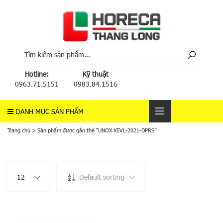
Hotline:
Kỹ thuật
0963.71.5151
0983.84.1516
DANH MỤC SẢN PHẨM
Trang chủ
>
Sản phẩm được gắn thẻ “UNOX XEVL-2021-DPRS”
12
Default sorting