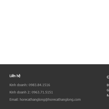
Liên hệ
C
Kinh doanh: 0983.84.1516
Đ
G
Kinh doanh 2: 0963.71.5151
&
Email: horecathanglong@horecathanglong.com