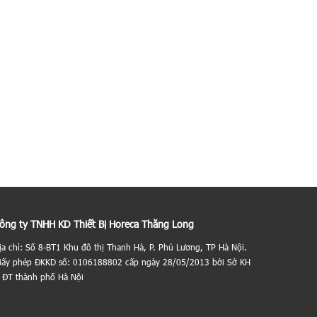
ông ty TNHH KD Thiết Bị Horeca Thăng Long
ịa chỉ: Số 8-BT1 Khu đô thị Thanh Hà, P. Phú Lương, TP Hà Nội.
iấy phép ĐKKD số: 0106188802 cấp ngày 28/05/2013 bởi Sở KH
 ĐT thành phố Hà Nội