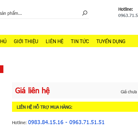
Hotline:
0963.71.
CHỦ
GIỚI THIỆU
LIÊN HỆ
TIN TỨC
TUYỂN DỤNG
D
Giá liên hệ
Giá chưa
LIÊN HỆ HỖ TRỢ MUA HÀNG:
0983.84.15.16 - 0963.71.51.51
Hotline: