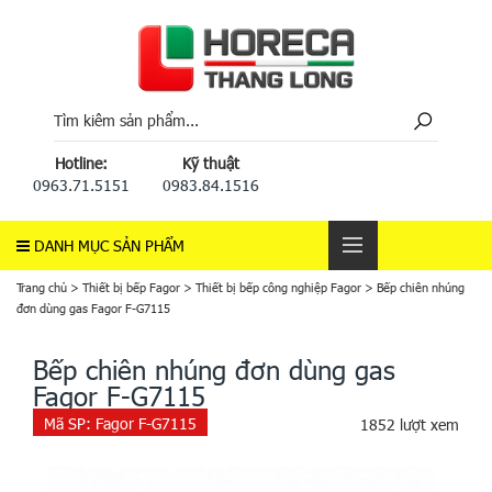
Hotline:
Kỹ thuật
0963.71.5151
0983.84.1516
DANH MỤC SẢN PHẨM
Trang chủ
>
Thiết bị bếp Fagor
>
Thiết bị bếp công nghiệp Fagor
>
Bếp chiên nhúng
đơn dùng gas Fagor F-G7115
Bếp chiên nhúng đơn dùng gas
Fagor F-G7115
Mã SP:
Fagor F-G7115
1852 lượt xem