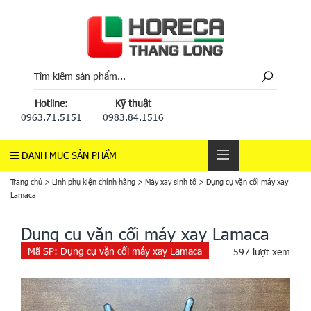
Hotline:
Kỹ thuật
0963.71.5151
0983.84.1516
DANH MỤC SẢN PHẨM
Trang chủ
>
Linh phụ kiện chính hãng
>
Máy xay sinh tố
>
Dụng cụ vặn cối máy xay
Lamaca
Dụng cụ vặn cối máy xay Lamaca
Mã SP:
Dụng cụ vặn cối máy xay Lamaca
597 lượt xem